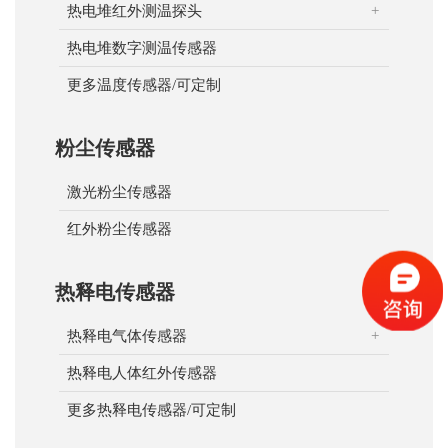
热电堆红外测温探头
热电堆数字测温传感器
更多温度传感器/可定制
粉尘传感器
激光粉尘传感器
红外粉尘传感器
热释电传感器
热释电气体传感器
热释电人体红外传感器
更多热释电传感器/可定制