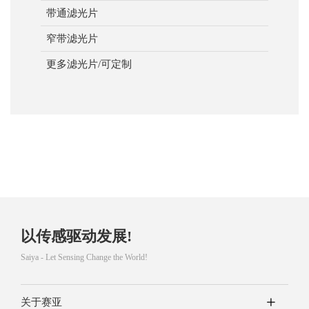
带通滤光片
窄带滤光片
更多滤光片/可定制
以传感驱动发展!
Saiya - Let Sensing Change the World!
关于赛亚