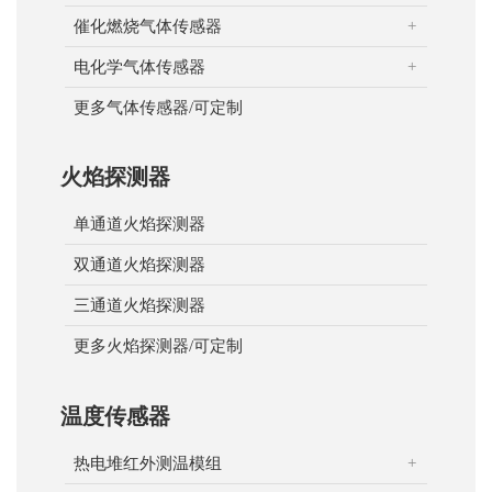
催化燃烧气体传感器
电化学气体传感器
更多气体传感器/可定制
火焰探测器
单通道火焰探测器
双通道火焰探测器
三通道火焰探测器
更多火焰探测器/可定制
温度传感器
热电堆红外测温模组