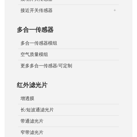
接近开关传感器
多合一传感器
多合一传感器模组
空气质量模组
更多多合一传感器/可定制
红外滤光片
增透膜
长/短波通滤光片
带通滤光片
窄带滤光片