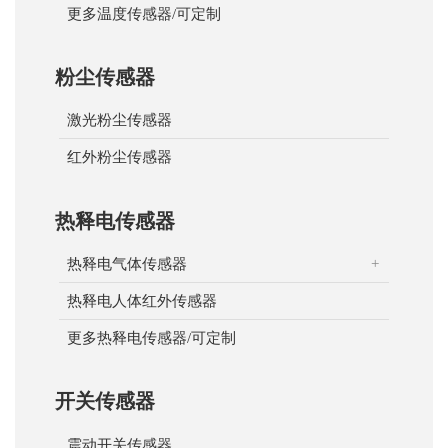
更多温度传感器/可定制
粉尘传感器
激光粉尘传感器
红外粉尘传感器
热释电传感器
热释电气体传感器
热释电人体红外传感器
更多热释电传感器/可定制
开关传感器
震动开关传感器