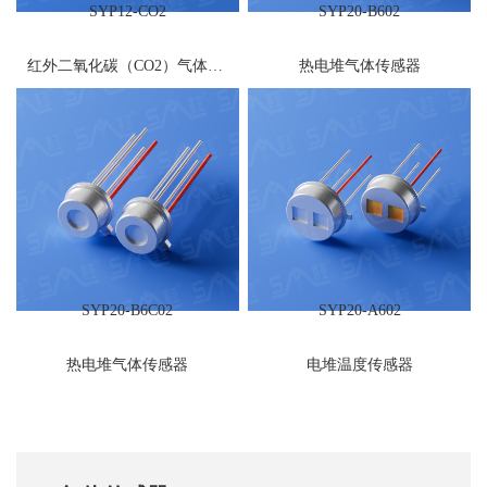
SYP12-CO2
SYP20-B602
红外二氧化碳（CO2）气体探测
热电堆气体传感器
SYP20-B6C02
SYP20-A602
热电堆气体传感器
电堆温度传感器