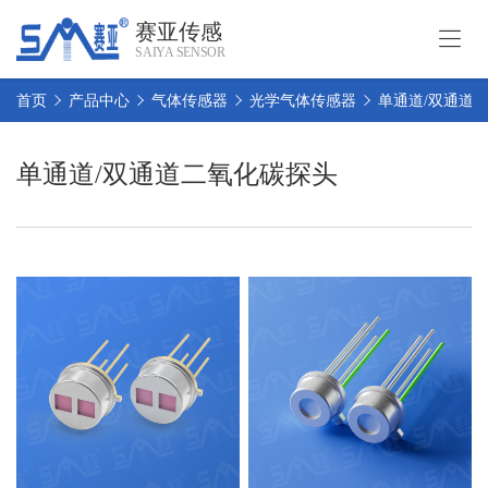
赛亚传感
SAIYA SENSOR
首
页
首页
产品中心
气体传感器
光学气体传感器
单通道/双通道
关
于
单通道/双通道二氧化碳探头
我
产
们
品
中
应
心
用
领
赛
域
亚
实
联
力
系
我
Language
们