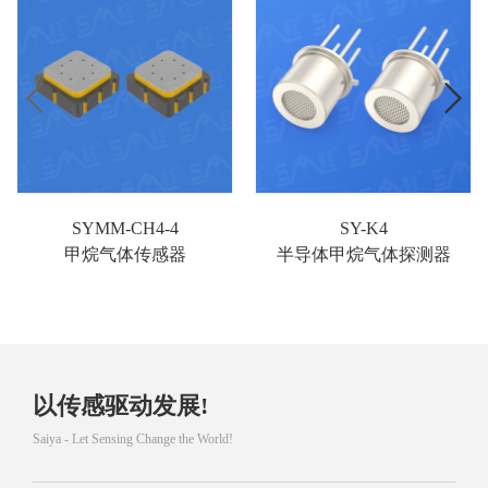
SYMM-CH4-4
SY-K4
甲烷气体传感器
半导体甲烷气体探测器
以传感驱动发展!
Saiya - Let Sensing Change the World!