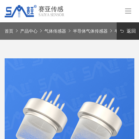
赛亚传感
SAIYA SENSOR
首
页
返回
首页
产品中心
气体传感器
半导体气体传感器
半导体甲烷
关
于
我
产
们
品
中
应
心
用
领
赛
域
亚
实
联
力
系
我
Language
们