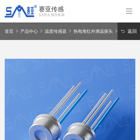
赛亚传感
SAIYA SENSOR
首
页
返回
首页
产品中心
温度传感器
热电堆红外测温探头
不同视场
关
于
我
产
们
品
中
应
心
用
领
赛
域
亚
实
联
力
系
我
Language
们