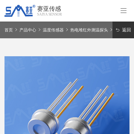
赛亚传感
SAIYA SENSOR
首
页
返回
首页
产品中心
温度传感器
热电堆红外测温探头
不同视场
关
于
我
产
们
品
中
应
心
用
领
赛
域
亚
实
联
力
系
我
Language
们