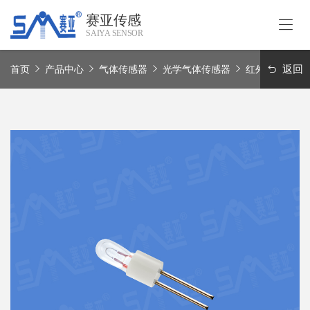
赛亚传感
SAIYA SENSOR
首
页
返回
首页
产品中心
气体传感器
光学气体传感器
红外光源
关
于
我
产
们
品
中
应
心
用
领
赛
域
亚
实
联
力
系
我
Language
们