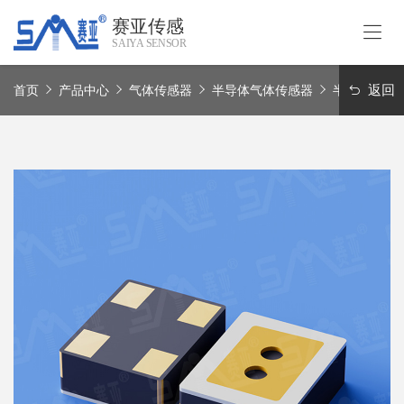
赛亚传感
SAIYA SENSOR
首
页
返回
首页
产品中心
气体传感器
半导体气体传感器
半导体氢气
关
于
我
产
们
品
中
应
心
用
领
赛
域
亚
实
联
力
系
我
Language
们